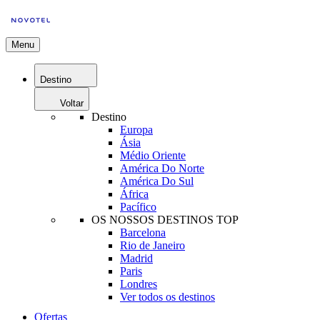
Menu
Destino
Voltar
Destino
Europa
Ásia
Médio Oriente
América Do Norte
América Do Sul
África
Pacífico
OS NOSSOS DESTINOS TOP
Barcelona
Rio de Janeiro
Madrid
Paris
Londres
Ver todos os destinos
Ofertas