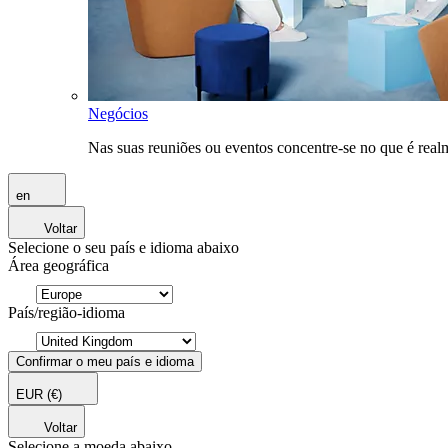
Negócios
Nas suas reuniões ou eventos concentre-se no que é rea
en
Voltar
Selecione o seu país e idioma abaixo
Área geográfica
País/região-idioma
Confirmar o meu país e idioma
EUR
(€)
Voltar
Selecione a moeda abaixo