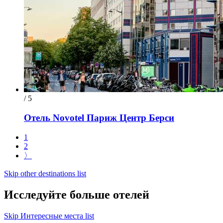
/ 5
Отель Novotel Париж Центр Берси
1
2
〉
Skip other destinations list
Исследуйте больше отелей
Skip Интересные места list