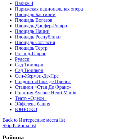
Париж 4
Парижская национальная опера
Площадь Бастилии
Площадь Вогезов
Площадь Данфер-Рошро
Площадь Нации
Площадь Республики
Площадь Согласия
Площадь Тертр
Роланд-Гаррос
Руасси
Сад Тюильри
Сад Тюильри
Сен-Жермэн-Де-Пре
Стадион «Парк де Пренс»
Стадион «Стад Де Франс»
Станция Avenue Henri Martin
Театр «Одеон»
Эйфелева башня
ЮНЕСКО
Back to Интересные места list
Skip Районы list
Районы