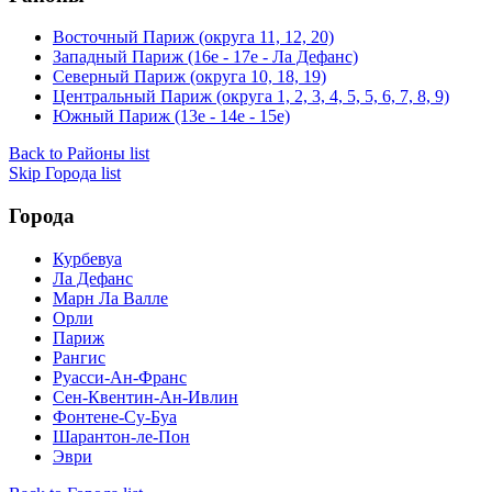
Восточный Париж (округа 11, 12, 20)
Западный Париж (16e - 17e - Ла Дефанс)
Северный Париж (округа 10, 18, 19)
Центральный Париж (округа 1, 2, 3, 4, 5, 5, 6, 7, 8, 9)
Южный Париж (13e - 14e - 15e)
Back to Районы list
Skip Города list
Города
Курбевуа
Ла Дефанс
Марн Ла Валле
Орли
Париж
Рангис
Руасси-Ан-Франс
Сен-Квентин-Ан-Ивлин
Фонтене-Су-Буа
Шарантон-ле-Пон
Эври