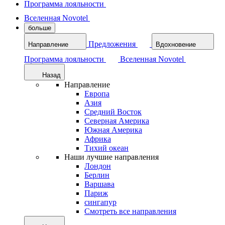
Программа лояльности
Вселенная Novotel
больше
Предложения
Направление
Вдохновение
Программа лояльности
Вселенная Novotel
Назад
Направление
Европа
Азия
Средний Восток
Северная Америка
Южная Америка
Африка
Тихий океан
Наши лучшие направления
Лондон
Берлин
Варшава
Париж
сингапур
Смотреть все направления