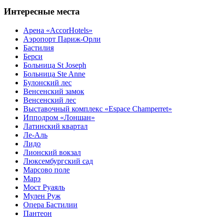
Интересные места
Арена «AccorHotels»
Аэропорт Париж-Орли
Бастилия
Берси
Больница St Joseph
Больница Ste Anne
Булонский лес
Венсенский замок
Венсенский лес
Выставочный комплекс «Espace Champerret»
Ипподром «Лоншан»
Латинский квартал
Ле-Аль
Лидо
Лионский вокзал
Люксембургский сад
Марсово поле
Марэ
Мост Руаяль
Мулен Руж
Опера Бастилии
Пантеон