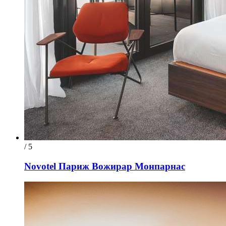
/ 5
Novotel Париж Вожирар Монпарнас