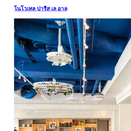
โนโวเทล ปารีส เล อาล