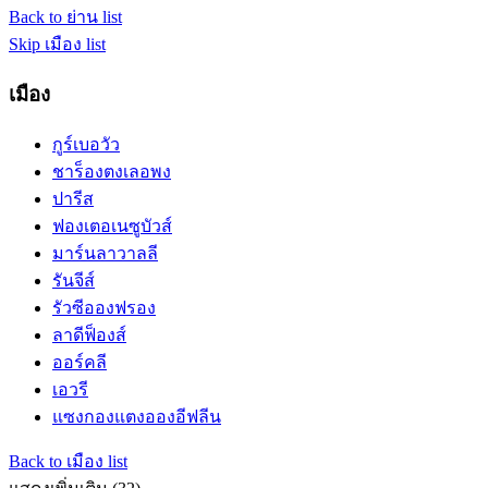
Back to ย่าน list
Skip เมือง list
เมือง
กูร์เบอวัว
ชาร็องตงเลอพง
ปารีส
ฟองเตอเนซูบัวส์
มาร์นลาวาลลี
รันจีส์
รัวซีอองฟรอง
ลาดีฟ็องส์
ออร์คลี
เอวรี
แซงกองแตงอองอีฟลีน
Back to เมือง list