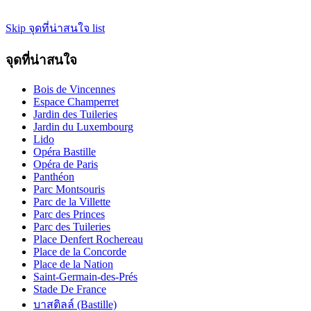
Skip จุดที่น่าสนใจ list
จุดที่น่าสนใจ
Bois de Vincennes
Espace Champerret
Jardin des Tuileries
Jardin du Luxembourg
Lido
Opéra Bastille
Opéra de Paris
Panthéon
Parc Montsouris
Parc de la Villette
Parc des Princes
Parc des Tuileries
Place Denfert Rochereau
Place de la Concorde
Place de la Nation
Saint-Germain-des-Prés
Stade De France
บาสติลล์ (Bastille)