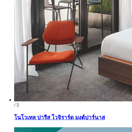
/ 5
โนโวเทล ปารีส โวจิราร์ด มงต์ปาร์นาส