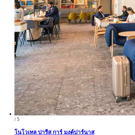
/ 5
โนโวเทล ปารีส การ์ มงต์ปาร์นาส