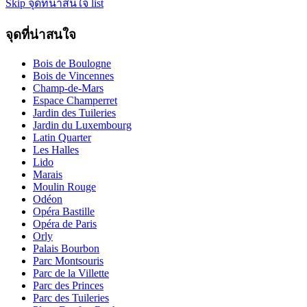
Skip จุดที่น่าสนใจ list
จุดที่น่าสนใจ
Bois de Boulogne
Bois de Vincennes
Champ-de-Mars
Espace Champerret
Jardin des Tuileries
Jardin du Luxembourg
Latin Quarter
Les Halles
Lido
Marais
Moulin Rouge
Odéon
Opéra Bastille
Opéra de Paris
Orly
Palais Bourbon
Parc Montsouris
Parc de la Villette
Parc des Princes
Parc des Tuileries