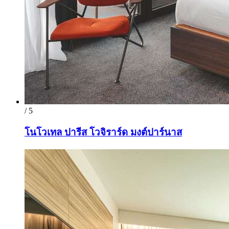
/ 5
โนโวเทล ปารีส โวจิราร์ด มงต์ปาร์นาส