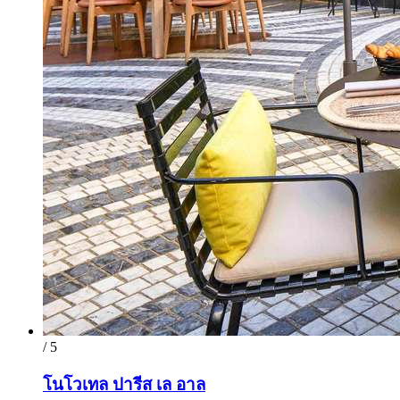
/ 5
โนโวเทล ปารีส เล อาล