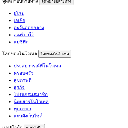
จุดหมายปลายทาง
จุดหมายปลายทาง
ยุโรป
เอเชีย
ตะวันออกกลาง
อเมริกาใต้
แปซิฟิก
โลกของโนโวเทล
โลกของโนโวเทล
ประสบการณ์ที่โนโวเทล
ครอบครัว
สุขภาพดี
ธุรกิจ
โปรแกรมสมาชิก
นิตยสารโนโวเทล
ทุกภาษา
แผนผังเว็บไซต์
แอปมือถือ
แอปมือถือ