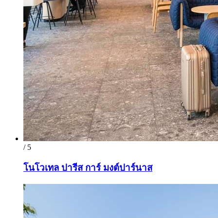
/ 5
โนโวเทล ปารีส การ์ มงต์ปาร์นาส