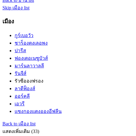
Back to ย่าน list
Skip เมือง list
เมือง
กูร์เบอวัว
ชาร็องตงเลอพง
ปารีส
ฟองเตอเนซูบัวส์
มาร์นลาวาลลี
รันจีส์
รัวซีอองฟรอง
ลาดีฟ็องส์
ออร์คลี
เอวรี
แซงกองแตงอองอีฟลีน
Back to เมือง list
แสดงเพิ่มเติม (33)