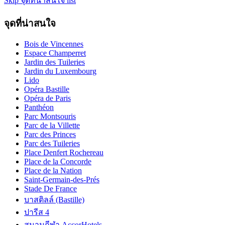
Skip จุดที่น่าสนใจ list
จุดที่น่าสนใจ
Bois de Vincennes
Espace Champerret
Jardin des Tuileries
Jardin du Luxembourg
Lido
Opéra Bastille
Opéra de Paris
Panthéon
Parc Montsouris
Parc de la Villette
Parc des Princes
Parc des Tuileries
Place Denfert Rochereau
Place de la Concorde
Place de la Nation
Saint-Germain-des-Prés
Stade De France
บาสติลล์ (Bastille)
ปารีส 4
สนามกีฬา AccorHotels