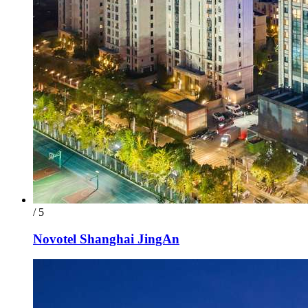
/ 5
Novotel Shanghai JingAn