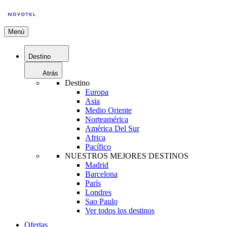
Menú
Destino
Atrás
Destino
Europa
Asia
Medio Oriente
Norteamérica
América Del Sur
Africa
Pacífico
NUESTROS MEJORES DESTINOS
Madrid
Barcelona
París
Londres
Sao Paulo
Ver todos los destinos
Ofertas