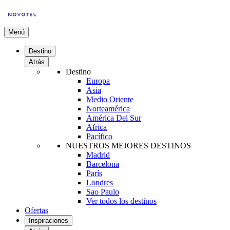
Menú
Destino
Atrás
Destino
Europa
Asia
Medio Oriente
Norteamérica
América Del Sur
Africa
Pacífico
NUESTROS MEJORES DESTINOS
Madrid
Barcelona
París
Londres
Sao Paulo
Ver todos los destinos
Ofertas
Inspiraciones