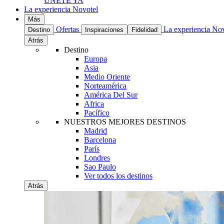
UNETE YA
La experiencia Novotel
Más
Ofertas
La experiencia No
Destino
Inspiraciones
Fidelidad
Atrás
Destino
Europa
Asia
Medio Oriente
Norteamérica
América Del Sur
Africa
Pacífico
NUESTROS MEJORES DESTINOS
Madrid
Barcelona
París
Londres
Sao Paulo
Ver todos los destinos
Atrás