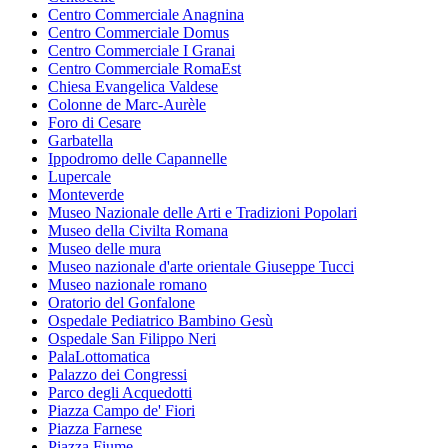
Centro Commerciale Anagnina
Centro Commerciale Domus
Centro Commerciale I Granai
Centro Commerciale RomaEst
Chiesa Evangelica Valdese
Colonne de Marc-Aurèle
Foro di Cesare
Garbatella
Ippodromo delle Capannelle
Lupercale
Monteverde
Museo Nazionale delle Arti e Tradizioni Popolari
Museo della Civilta Romana
Museo delle mura
Museo nazionale d'arte orientale Giuseppe Tucci
Museo nazionale romano
Oratorio del Gonfalone
Ospedale Pediatrico Bambino Gesù
Ospedale San Filippo Neri
PalaLottomatica
Palazzo dei Congressi
Parco degli Acquedotti
Piazza Campo de' Fiori
Piazza Farnese
Piazza Fiume