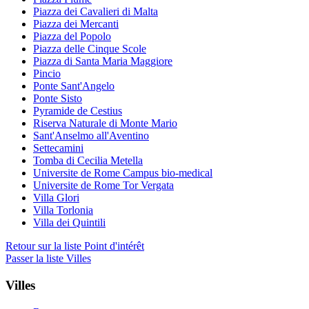
Piazza dei Cavalieri di Malta
Piazza dei Mercanti
Piazza del Popolo
Piazza delle Cinque Scole
Piazza di Santa Maria Maggiore
Pincio
Ponte Sant'Angelo
Ponte Sisto
Pyramide de Cestius
Riserva Naturale di Monte Mario
Sant'Anselmo all'Aventino
Settecamini
Tomba di Cecilia Metella
Universite de Rome Campus bio-medical
Universite de Rome Tor Vergata
Villa Glori
Villa Torlonia
Villa dei Quintili
Retour sur la liste Point d'intérêt
Passer la liste Villes
Villes