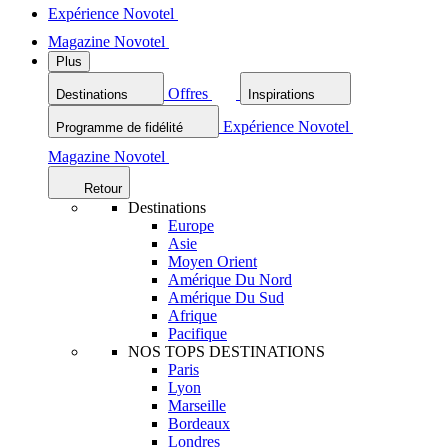
Expérience Novotel
Magazine Novotel
Plus
Offres
Destinations
Inspirations
Expérience Novotel
Programme de fidélité
Magazine Novotel
Retour
Destinations
Europe
Asie
Moyen Orient
Amérique Du Nord
Amérique Du Sud
Afrique
Pacifique
NOS TOPS DESTINATIONS
Paris
Lyon
Marseille
Bordeaux
Londres