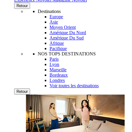
Retour
Destinations
Europe
Asie
Moyen Orient
Amérique Du Nord
Amérique Du Sud
Afrique
Pacifique
NOS TOPS DESTINATIONS
Paris
Lyon
Marseille
Bordeaux
Londres
Voir toutes les destinations
Retour