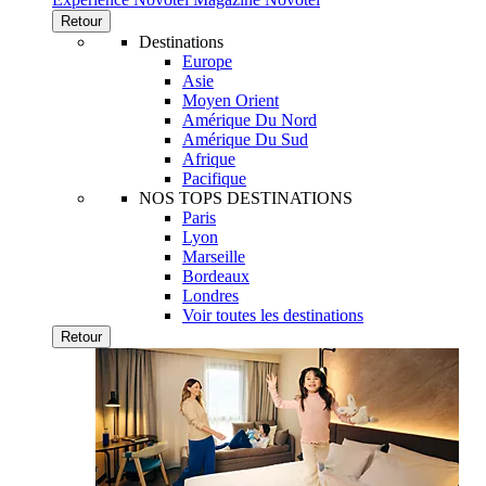
Retour
Destinations
Europe
Asie
Moyen Orient
Amérique Du Nord
Amérique Du Sud
Afrique
Pacifique
NOS TOPS DESTINATIONS
Paris
Lyon
Marseille
Bordeaux
Londres
Voir toutes les destinations
Retour