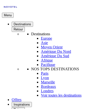
Menu
Destinations
Retour
Destinations
Europe
Asie
Moyen Orient
Amérique Du Nord
Amérique Du Sud
Afrique
Pacifique
NOS TOPS DESTINATIONS
Paris
Lyon
Marseille
Bordeaux
Londres
Voir toutes les destinations
Offres
Inspirations