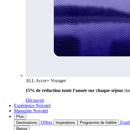
ALL Accor+ Voyager
15% de réduction toute l’année
sur chaque séjour
da
Découvrir
Expérience Novotel
Magazine Novotel
Plus
Offres
Expé
Destinations
Inspirations
Programme de fidélité
Retour