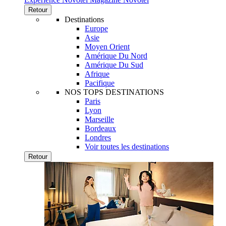
Retour
Destinations
Europe
Asie
Moyen Orient
Amérique Du Nord
Amérique Du Sud
Afrique
Pacifique
NOS TOPS DESTINATIONS
Paris
Lyon
Marseille
Bordeaux
Londres
Voir toutes les destinations
Retour