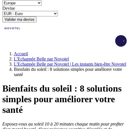
Devise
Valider ma devise
Load
Accueil
L'Echappée Belle par Novotel
L'Echappée Belle par Novotel | Les instants bien-être Novotel
Bienfaits du soleil : 8 solutions simples pour améliorer votre
santé
Bienfaits du soleil : 8 solutions
simples pour améliorer votre
santé
Exposez-vous au soleil 10 à 20 minutes chaque matin pour profiter