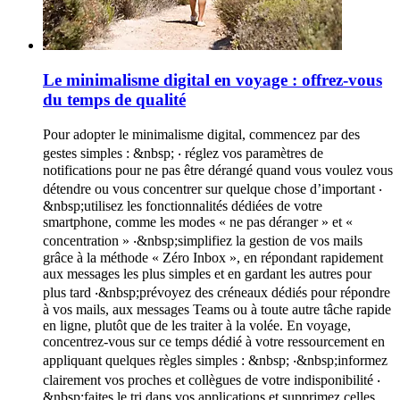
Le minimalisme digital en voyage : offrez-vous
du temps de qualité
Pour adopter le minimalisme digital, commencez par des
gestes simples : &nbsp; ‧ réglez vos paramètres de
notifications pour ne pas être dérangé quand vous voulez vous
détendre ou vous concentrer sur quelque chose d’important ‧
&nbsp;utilisez les fonctionnalités dédiées de votre
smartphone, comme les modes « ne pas déranger » et «
concentration » ‧&nbsp;simplifiez la gestion de vos mails
grâce à la méthode « Zéro Inbox », en répondant rapidement
aux messages les plus simples et en gardant les autres pour
plus tard ‧&nbsp;prévoyez des créneaux dédiés pour répondre
à vos mails, aux messages Teams ou à toute autre tâche rapide
en ligne, plutôt que de les traiter à la volée. En voyage,
concentrez-vous sur ce temps dédié à votre ressourcement en
appliquant quelques règles simples : &nbsp; ‧&nbsp;informez
clairement vos proches et collègues de votre indisponibilité ‧
&nbsp;faites le tri dans vos applications et supprimez celles