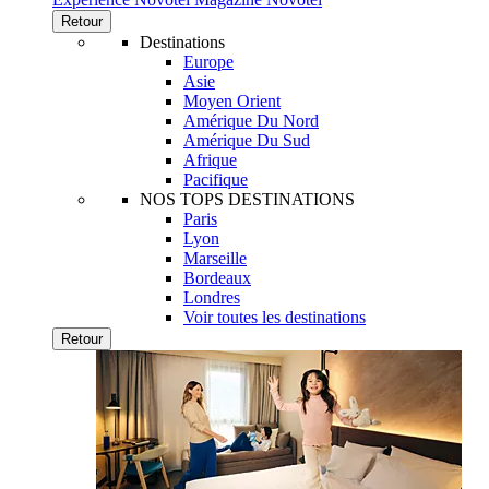
Retour
Destinations
Europe
Asie
Moyen Orient
Amérique Du Nord
Amérique Du Sud
Afrique
Pacifique
NOS TOPS DESTINATIONS
Paris
Lyon
Marseille
Bordeaux
Londres
Voir toutes les destinations
Retour