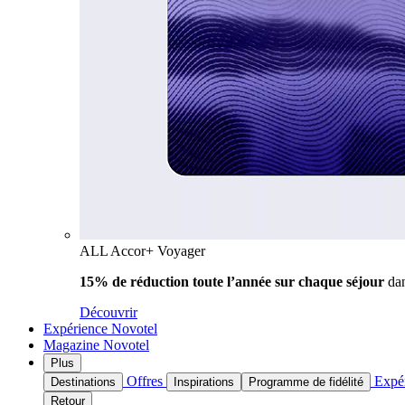
ALL Accor+ Voyager
15% de réduction toute l’année
sur chaque séjour
da
Découvrir
Expérience Novotel
Magazine Novotel
Plus
Offres
Expé
Destinations
Inspirations
Programme de fidélité
Retour