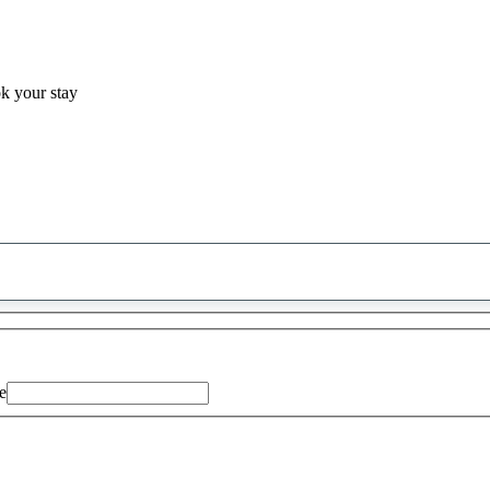
ok your stay
0
saran
ditemukan
e