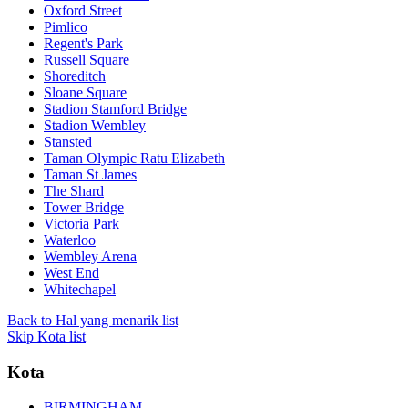
Oxford Street
Pimlico
Regent's Park
Russell Square
Shoreditch
Sloane Square
Stadion Stamford Bridge
Stadion Wembley
Stansted
Taman Olympic Ratu Elizabeth
Taman St James
The Shard
Tower Bridge
Victoria Park
Waterloo
Wembley Arena
West End
Whitechapel
Back to Hal yang menarik list
Skip Kota list
Kota
BIRMINGHAM