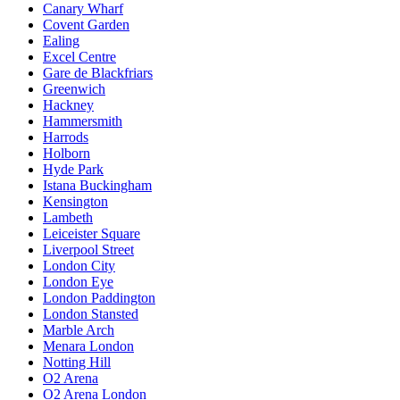
Canary Wharf
Covent Garden
Ealing
Excel Centre
Gare de Blackfriars
Greenwich
Hackney
Hammersmith
Harrods
Holborn
Hyde Park
Istana Buckingham
Kensington
Lambeth
Leiceister Square
Liverpool Street
London City
London Eye
London Paddington
London Stansted
Marble Arch
Menara London
Notting Hill
O2 Arena
O2 Arena London