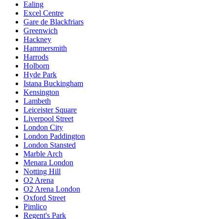
Ealing
Excel Centre
Gare de Blackfriars
Greenwich
Hackney
Hammersmith
Harrods
Holborn
Hyde Park
Istana Buckingham
Kensington
Lambeth
Leiceister Square
Liverpool Street
London City
London Paddington
London Stansted
Marble Arch
Menara London
Notting Hill
O2 Arena
O2 Arena London
Oxford Street
Pimlico
Regent's Park