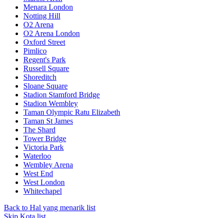
Menara London
Notting Hill
O2 Arena
O2 Arena London
Oxford Street
Pimlico
Regent's Park
Russell Square
Shoreditch
Sloane Square
Stadion Stamford Bridge
Stadion Wembley
Taman Olympic Ratu Elizabeth
Taman St James
The Shard
Tower Bridge
Victoria Park
Waterloo
Wembley Arena
West End
West London
Whitechapel
Back to Hal yang menarik list
Skip Kota list