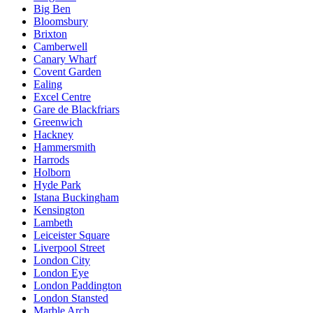
Big Ben
Bloomsbury
Brixton
Camberwell
Canary Wharf
Covent Garden
Ealing
Excel Centre
Gare de Blackfriars
Greenwich
Hackney
Hammersmith
Harrods
Holborn
Hyde Park
Istana Buckingham
Kensington
Lambeth
Leiceister Square
Liverpool Street
London City
London Eye
London Paddington
London Stansted
Marble Arch