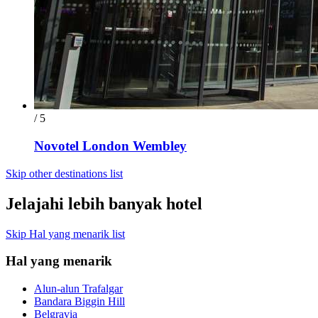
/ 5
Novotel London Wembley
Skip other destinations list
Jelajahi lebih banyak hotel
Skip Hal yang menarik list
Hal yang menarik
Alun-alun Trafalgar
Bandara Biggin Hill
Belgravia