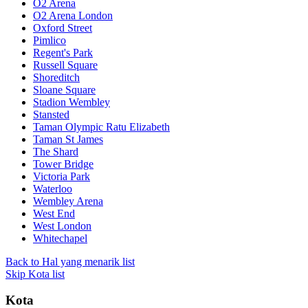
O2 Arena
O2 Arena London
Oxford Street
Pimlico
Regent's Park
Russell Square
Shoreditch
Sloane Square
Stadion Wembley
Stansted
Taman Olympic Ratu Elizabeth
Taman St James
The Shard
Tower Bridge
Victoria Park
Waterloo
Wembley Arena
West End
West London
Whitechapel
Back to Hal yang menarik list
Skip Kota list
Kota