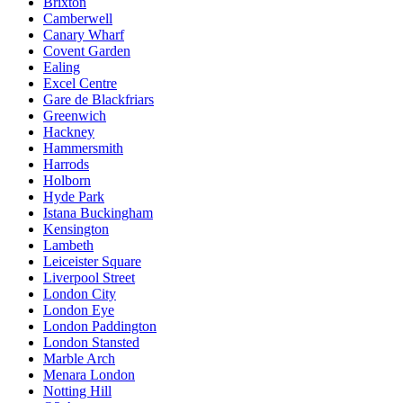
Brixton
Camberwell
Canary Wharf
Covent Garden
Ealing
Excel Centre
Gare de Blackfriars
Greenwich
Hackney
Hammersmith
Harrods
Holborn
Hyde Park
Istana Buckingham
Kensington
Lambeth
Leiceister Square
Liverpool Street
London City
London Eye
London Paddington
London Stansted
Marble Arch
Menara London
Notting Hill