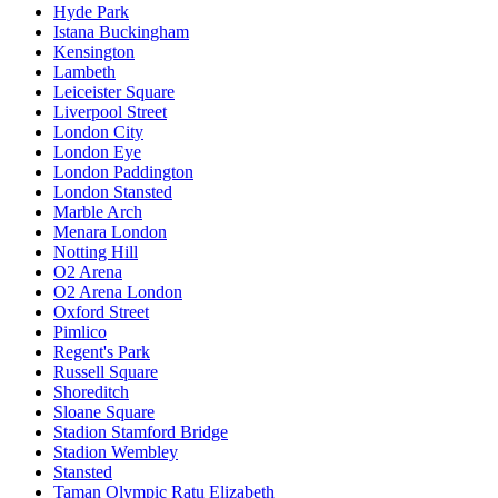
Hyde Park
Istana Buckingham
Kensington
Lambeth
Leiceister Square
Liverpool Street
London City
London Eye
London Paddington
London Stansted
Marble Arch
Menara London
Notting Hill
O2 Arena
O2 Arena London
Oxford Street
Pimlico
Regent's Park
Russell Square
Shoreditch
Sloane Square
Stadion Stamford Bridge
Stadion Wembley
Stansted
Taman Olympic Ratu Elizabeth