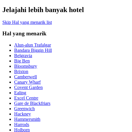
Jelajahi lebih banyak hotel
Skip Hal yang menarik list
Hal yang menarik
Alun-alun Trafalgar
Bandara Biggin Hill
Belgravia
Big Ben
Bloomsbury
Brixton
Camberwell
Canary Wharf
Covent Garden
Ealing
Excel Centre
Gare de Blackfriars
Greenwich
Hackney
Hammersmith
Harrods
Holborn