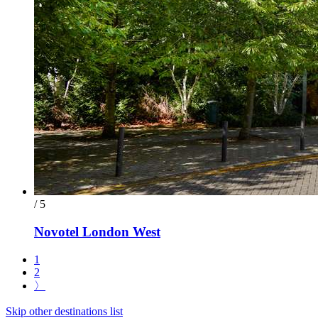
/ 5
Novotel London West
1
2
〉
Skip other destinations list