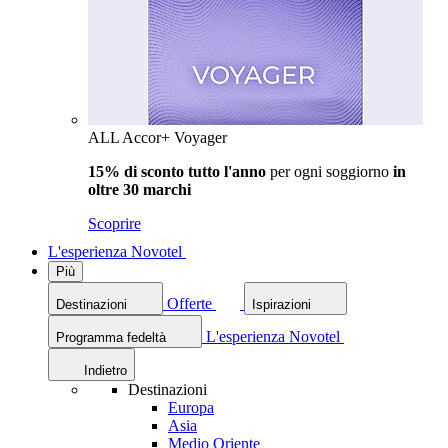
ALL Accor+ Voyager
15% di sconto tutto l'anno
per ogni soggiorno
in
oltre 30 marchi
Scoprire
L'esperienza Novotel
Più
Offerte
Destinazioni
Ispirazioni
L'esperienza Novotel
Programma fedeltà
Indietro
Destinazioni
Europa
Asia
Medio Oriente