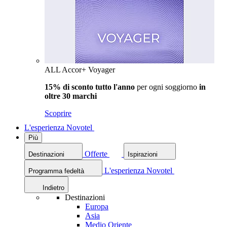
ALL Accor+ Voyager
15% di sconto tutto l'anno
per ogni soggiorno
in
oltre 30 marchi
Scoprire
L'esperienza Novotel
Più
Offerte
Destinazioni
Ispirazioni
L'esperienza Novotel
Programma fedeltà
Indietro
Destinazioni
Europa
Asia
Medio Oriente