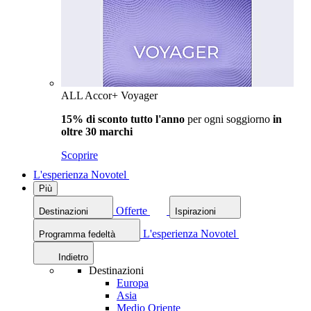
ALL Accor+ Voyager
15% di sconto tutto l'anno
per ogni soggiorno
in
oltre 30 marchi
Scoprire
L'esperienza Novotel
Più
Offerte
Destinazioni
Ispirazioni
L'esperienza Novotel
Programma fedeltà
Indietro
Destinazioni
Europa
Asia
Medio Oriente