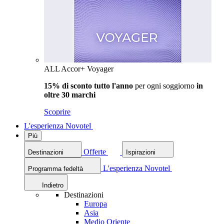
ALL Accor+ Voyager
15% di sconto tutto l'anno
per ogni soggiorno
in
oltre 30 marchi
Scoprire
L'esperienza Novotel
Più
Offerte
Destinazioni
Ispirazioni
L'esperienza Novotel
Programma fedeltà
Indietro
Destinazioni
Europa
Asia
Medio Oriente