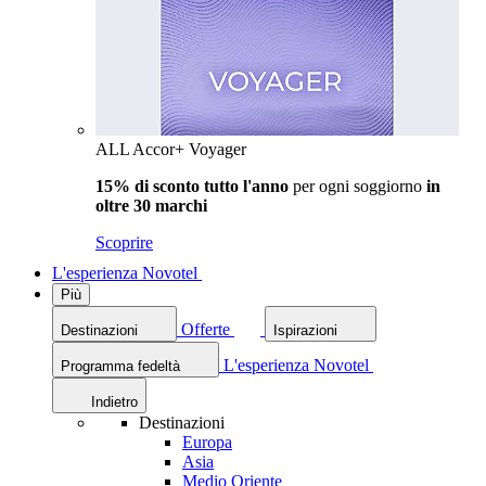
ALL Accor+ Voyager
15% di sconto tutto l'anno
per ogni soggiorno
in
oltre 30 marchi
Scoprire
L'esperienza Novotel
Più
Offerte
Destinazioni
Ispirazioni
L'esperienza Novotel
Programma fedeltà
Indietro
Destinazioni
Europa
Asia
Medio Oriente