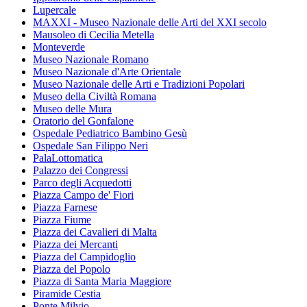
Lupercale
MAXXI - Museo Nazionale delle Arti del XXI secolo
Mausoleo di Cecilia Metella
Monteverde
Museo Nazionale Romano
Museo Nazionale d'Arte Orientale
Museo Nazionale delle Arti e Tradizioni Popolari
Museo della Civiltà Romana
Museo delle Mura
Oratorio del Gonfalone
Ospedale Pediatrico Bambino Gesù
Ospedale San Filippo Neri
PalaLottomatica
Palazzo dei Congressi
Parco degli Acquedotti
Piazza Campo de' Fiori
Piazza Farnese
Piazza Fiume
Piazza dei Cavalieri di Malta
Piazza dei Mercanti
Piazza del Campidoglio
Piazza del Popolo
Piazza di Santa Maria Maggiore
Piramide Cestia
Ponte Milvio