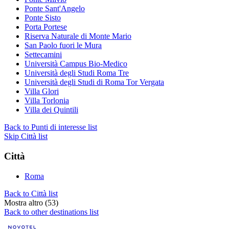
Ponte Sant'Angelo
Ponte Sisto
Porta Portese
Riserva Naturale di Monte Mario
San Paolo fuori le Mura
Settecamini
Università Campus Bio-Medico
Università degli Studi Roma Tre
Università degli Studi di Roma Tor Vergata
Villa Glori
Villa Torlonia
Villa dei Quintili
Back to Punti di interesse list
Skip Città list
Città
Roma
Back to Città list
Mostra altro (53)
Back to other destinations list