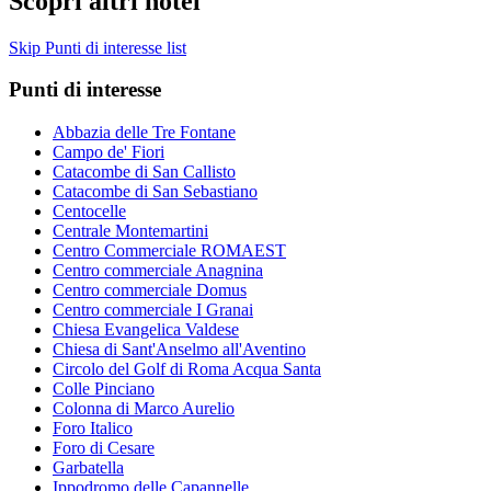
Scopri altri hotel
Skip Punti di interesse list
Punti di interesse
Abbazia delle Tre Fontane
Campo de' Fiori
Catacombe di San Callisto
Catacombe di San Sebastiano
Centocelle
Centrale Montemartini
Centro Commerciale ROMAEST
Centro commerciale Anagnina
Centro commerciale Domus
Centro commerciale I Granai
Chiesa Evangelica Valdese
Chiesa di Sant'Anselmo all'Aventino
Circolo del Golf di Roma Acqua Santa
Colle Pinciano
Colonna di Marco Aurelio
Foro Italico
Foro di Cesare
Garbatella
Ippodromo delle Capannelle