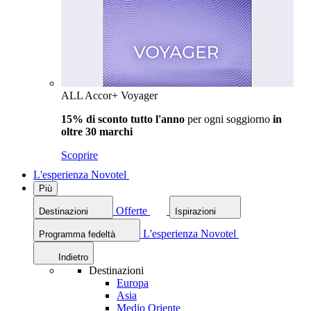
ALL Accor+ Voyager
15% di sconto tutto l'anno
per ogni soggiorno
in
oltre 30 marchi
Scoprire
L'esperienza Novotel
Più
Offerte
Destinazioni
Ispirazioni
L'esperienza Novotel
Programma fedeltà
Indietro
Destinazioni
Europa
Asia
Medio Oriente