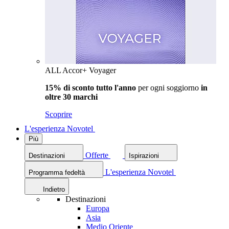
ALL Accor+ Voyager
15% di sconto tutto l'anno
per ogni soggiorno
in
oltre 30 marchi
Scoprire
L'esperienza Novotel
Più
Offerte
Destinazioni
Ispirazioni
L'esperienza Novotel
Programma fedeltà
Indietro
Destinazioni
Europa
Asia
Medio Oriente