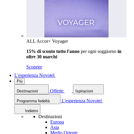
ALL Accor+ Voyager
15% di sconto tutto l'anno
per ogni soggiorno
in
oltre 30 marchi
Scoprire
L'esperienza Novotel
Più
Offerte
Destinazioni
Ispirazioni
L'esperienza Novotel
Programma fedeltà
Indietro
Destinazioni
Europa
Asia
Medio Oriente