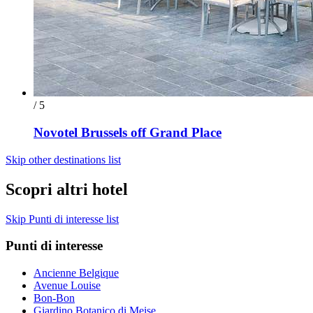
/ 5
Novotel Brussels off Grand Place
Skip other destinations list
Scopri altri hotel
Skip Punti di interesse list
Punti di interesse
Ancienne Belgique
Avenue Louise
Bon-Bon
Giardino Botanico di Meise