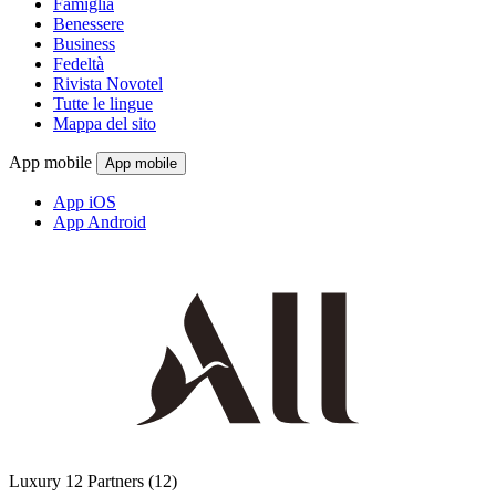
Famiglia
Benessere
Business
Fedeltà
Rivista Novotel
Tutte le lingue
Mappa del sito
App mobile
App mobile
App iOS
App Android
Luxury
12 Partners
(12)