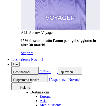
ALL Accor+ Voyager
15% di sconto tutto l'anno
per ogni soggiorno
in
oltre 30 marchi
Scoprire
L'esperienza Novotel
Più
Offerte
Destinazioni
Ispirazioni
L'esperienza Novotel
Programma fedeltà
Indietro
Destinazioni
Europa
Asia
Medio Oriente