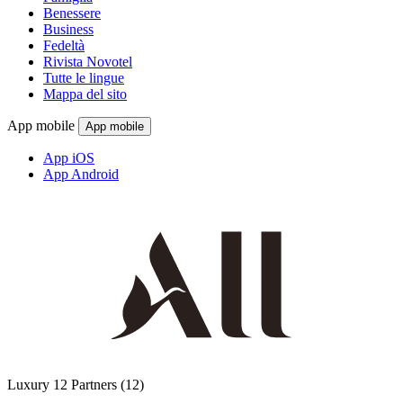
Benessere
Business
Fedeltà
Rivista Novotel
Tutte le lingue
Mappa del sito
App mobile
App mobile
App iOS
App Android
Luxury
12 Partners
(12)