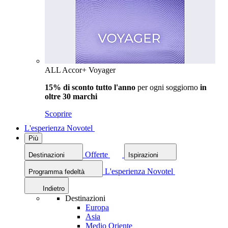
ALL Accor+ Voyager
15% di sconto tutto l'anno
per ogni soggiorno
in
oltre 30 marchi
Scoprire
L'esperienza Novotel
Più
Offerte
Destinazioni
Ispirazioni
L'esperienza Novotel
Programma fedeltà
Indietro
Destinazioni
Europa
Asia
Medio Oriente