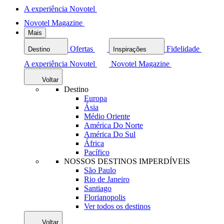
A experiência Novotel
Novotel Magazine
Mais
Ofertas
Fidelidade
Destino
Inspirações
A experiência Novotel
Novotel Magazine
Voltar
Destino
Europa
Ásia
Médio Oriente
América Do Norte
América Do Sul
África
Pacífico
NOSSOS DESTINOS IMPERDÍVEIS
São Paulo
Rio de Janeiro
Santiago
Florianopolis
Ver todos os destinos
Voltar