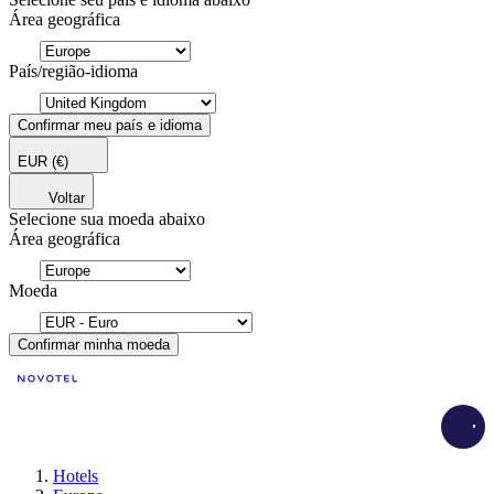
Área geográfica
País/região-idioma
Confirmar meu país e idioma
EUR
(€)
Voltar
Selecione sua moeda abaixo
Área geográfica
Moeda
Confirmar minha moeda
Load
Hotels