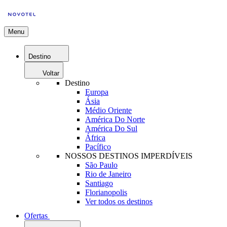
Menu
Destino
Voltar
Destino
Europa
Ásia
Médio Oriente
América Do Norte
América Do Sul
África
Pacífico
NOSSOS DESTINOS IMPERDÍVEIS
São Paulo
Rio de Janeiro
Santiago
Florianopolis
Ver todos os destinos
Ofertas