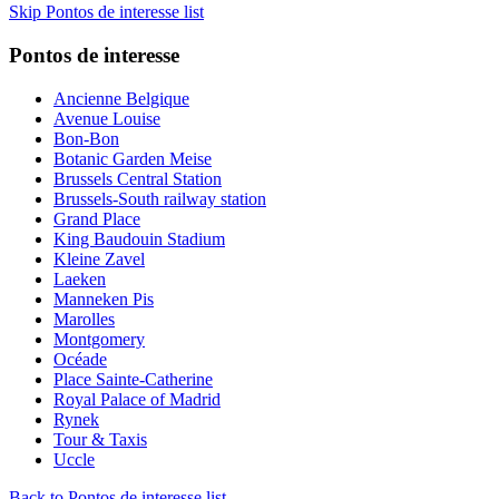
Skip Pontos de interesse list
Pontos de interesse
Ancienne Belgique
Avenue Louise
Bon-Bon
Botanic Garden Meise
Brussels Central Station
Brussels-South railway station
Grand Place
King Baudouin Stadium
Kleine Zavel
Laeken
Manneken Pis
Marolles
Montgomery
Océade
Place Sainte-Catherine
Royal Palace of Madrid
Rynek
Tour & Taxis
Uccle
Back to Pontos de interesse list