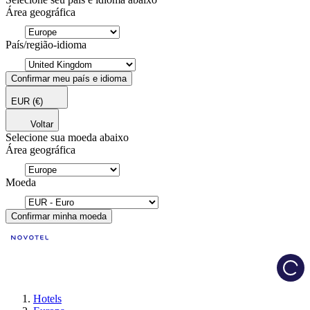
Área geográfica
País/região-idioma
Confirmar meu país e idioma
EUR
(€)
Voltar
Selecione sua moeda abaixo
Área geográfica
Moeda
Confirmar minha moeda
Load
Hotels