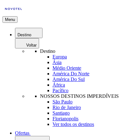
Menu
Destino
Voltar
Destino
Europa
Ásia
Médio Oriente
América Do Norte
América Do Sul
África
Pacífico
NOSSOS DESTINOS IMPERDÍVEIS
São Paulo
Rio de Janeiro
Santiago
Florianopolis
Ver todos os destinos
Ofertas