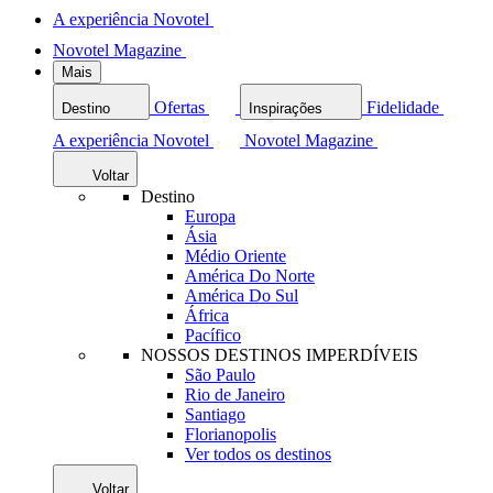
A experiência Novotel
Novotel Magazine
Mais
Ofertas
Fidelidade
Destino
Inspirações
A experiência Novotel
Novotel Magazine
Voltar
Destino
Europa
Ásia
Médio Oriente
América Do Norte
América Do Sul
África
Pacífico
NOSSOS DESTINOS IMPERDÍVEIS
São Paulo
Rio de Janeiro
Santiago
Florianopolis
Ver todos os destinos
Voltar