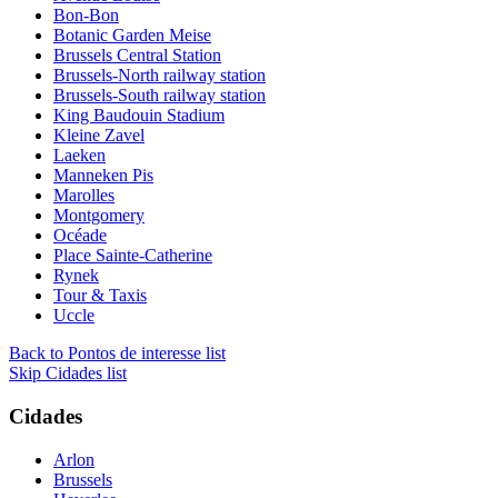
Bon-Bon
Botanic Garden Meise
Brussels Central Station
Brussels-North railway station
Brussels-South railway station
King Baudouin Stadium
Kleine Zavel
Laeken
Manneken Pis
Marolles
Montgomery
Océade
Place Sainte-Catherine
Rynek
Tour & Taxis
Uccle
Back to Pontos de interesse list
Skip Cidades list
Cidades
Arlon
Brussels