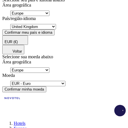
Área geográfica
País/região-idioma
Confirmar meu país e idioma
EUR
(€)
Voltar
Selecione sua moeda abaixo
Área geográfica
Moeda
Confirmar minha moeda
Load
Hotels