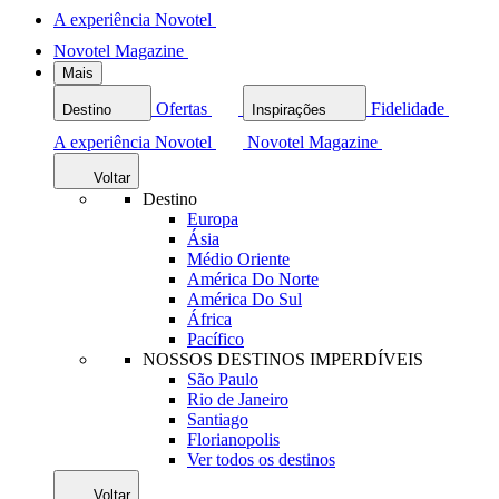
A experiência Novotel
Novotel Magazine
Mais
Ofertas
Fidelidade
Destino
Inspirações
A experiência Novotel
Novotel Magazine
Voltar
Destino
Europa
Ásia
Médio Oriente
América Do Norte
América Do Sul
África
Pacífico
NOSSOS DESTINOS IMPERDÍVEIS
São Paulo
Rio de Janeiro
Santiago
Florianopolis
Ver todos os destinos
Voltar