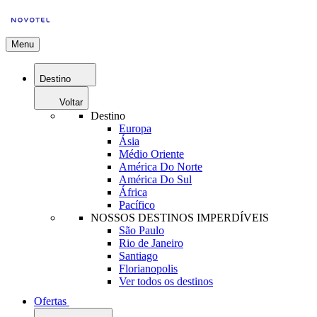
Menu
Destino
Voltar
Destino
Europa
Ásia
Médio Oriente
América Do Norte
América Do Sul
África
Pacífico
NOSSOS DESTINOS IMPERDÍVEIS
São Paulo
Rio de Janeiro
Santiago
Florianopolis
Ver todos os destinos
Ofertas