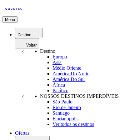
Menu
Destino
Voltar
Destino
Europa
Ásia
Médio Oriente
América Do Norte
América Do Sul
África
Pacífico
NOSSOS DESTINOS IMPERDÍVEIS
São Paulo
Rio de Janeiro
Santiago
Florianopolis
Ver todos os destinos
Ofertas