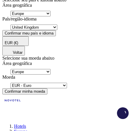
Área geográfica
País/região-idioma
Confirmar meu país e idioma
EUR
(€)
Voltar
Selecione sua moeda abaixo
Área geográfica
Moeda
Confirmar minha moeda
Load
Hotels