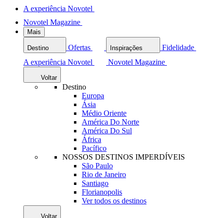
A experiência Novotel
Novotel Magazine
Mais
Ofertas
Fidelidade
Destino
Inspirações
A experiência Novotel
Novotel Magazine
Voltar
Destino
Europa
Ásia
Médio Oriente
América Do Norte
América Do Sul
África
Pacífico
NOSSOS DESTINOS IMPERDÍVEIS
São Paulo
Rio de Janeiro
Santiago
Florianopolis
Ver todos os destinos
Voltar