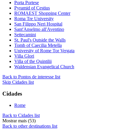
Porta Portese
Pyramid of Cestius
ROMAEST Shopping Center
Roma Tre University
San Filippo Neri Hospital
Sant'Anselmo all'Aventino
Settecamini
St. Paul's Outside the Walls
Tomb of Caecilia Metella
University of Rome Tor Vergata
Villa Glori
Villa of the Quintilii
Waldensian Evangelical Church
Back to Pontos de interesse list
Skip Cidades list
Cidades
Rome
Back to Cidades list
Mostrar mais (53)
Back to other destinations list