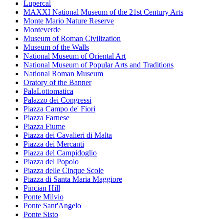
Lupercal
MAXXI National Museum of the 21st Century Arts
Monte Mario Nature Reserve
Monteverde
Museum of Roman Civilization
Museum of the Walls
National Museum of Oriental Art
National Museum of Popular Arts and Traditions
National Roman Museum
Oratory of the Banner
PalaLottomatica
Palazzo dei Congressi
Piazza Campo de' Fiori
Piazza Farnese
Piazza Fiume
Piazza dei Cavalieri di Malta
Piazza dei Mercanti
Piazza del Campidoglio
Piazza del Popolo
Piazza delle Cinque Scole
Piazza di Santa Maria Maggiore
Pincian Hill
Ponte Milvio
Ponte Sant'Angelo
Ponte Sisto