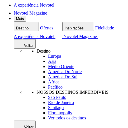
A experiência Novotel
Novotel Magazine
Mais
Ofertas
Fidelidade
Destino
Inspirações
A experiência Novotel
Novotel Magazine
Voltar
Destino
Europa
Ásia
Médio Oriente
América Do Norte
América Do Sul
África
Pacífico
NOSSOS DESTINOS IMPERDÍVEIS
São Paulo
Rio de Janeiro
Santiago
Florianopolis
Ver todos os destinos
Voltar