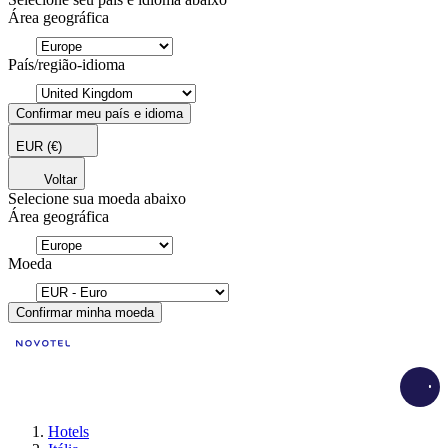
Área geográfica
País/região-idioma
Confirmar meu país e idioma
EUR
(€)
Voltar
Selecione sua moeda abaixo
Área geográfica
Moeda
Confirmar minha moeda
Load
Hotels