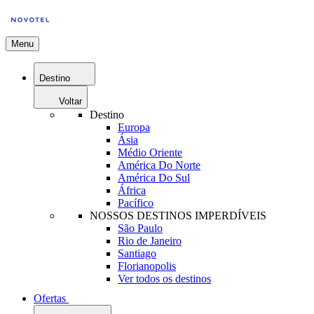
Menu
Destino
Voltar
Destino
Europa
Ásia
Médio Oriente
América Do Norte
América Do Sul
África
Pacífico
NOSSOS DESTINOS IMPERDÍVEIS
São Paulo
Rio de Janeiro
Santiago
Florianopolis
Ver todos os destinos
Ofertas