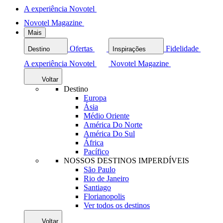
A experiência Novotel
Novotel Magazine
Mais
Ofertas
Fidelidade
Destino
Inspirações
A experiência Novotel
Novotel Magazine
Voltar
Destino
Europa
Ásia
Médio Oriente
América Do Norte
América Do Sul
África
Pacífico
NOSSOS DESTINOS IMPERDÍVEIS
São Paulo
Rio de Janeiro
Santiago
Florianopolis
Ver todos os destinos
Voltar