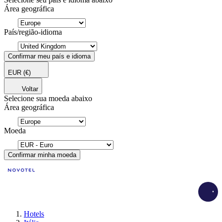
Área geográfica
País/região-idioma
Confirmar meu país e idioma
EUR
(€)
Voltar
Selecione sua moeda abaixo
Área geográfica
Moeda
Confirmar minha moeda
Load
Hotels