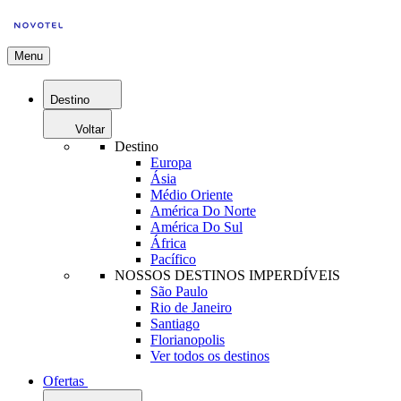
Menu
Destino
Voltar
Destino
Europa
Ásia
Médio Oriente
América Do Norte
América Do Sul
África
Pacífico
NOSSOS DESTINOS IMPERDÍVEIS
São Paulo
Rio de Janeiro
Santiago
Florianopolis
Ver todos os destinos
Ofertas