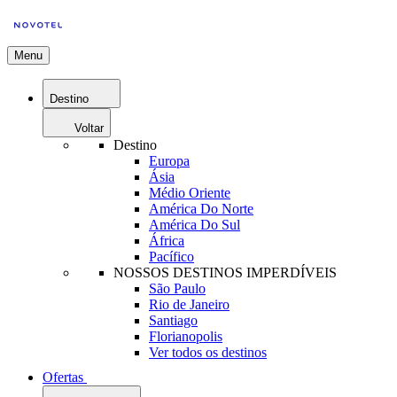
Menu
Destino
Voltar
Destino
Europa
Ásia
Médio Oriente
América Do Norte
América Do Sul
África
Pacífico
NOSSOS DESTINOS IMPERDÍVEIS
São Paulo
Rio de Janeiro
Santiago
Florianopolis
Ver todos os destinos
Ofertas