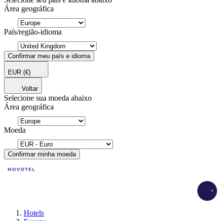
Área geográfica
País/região-idioma
Confirmar meu país e idioma
EUR
(€)
Voltar
Selecione sua moeda abaixo
Área geográfica
Moeda
Confirmar minha moeda
Load
Hotels