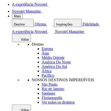
A experiência Novotel
Novotel Magazine
Mais
Ofertas
Fidelidade
Destino
Inspirações
A experiência Novotel
Novotel Magazine
Voltar
Destino
Europa
Ásia
Médio Oriente
América Do Norte
América Do Sul
África
Pacífico
NOSSOS DESTINOS IMPERDÍVEIS
São Paulo
Rio de Janeiro
Santiago
Florianopolis
Ver todos os destinos
Voltar