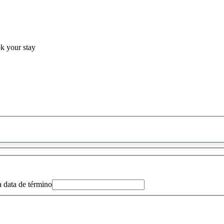
ok your stay
0
sugestão
encontrada
a data de término