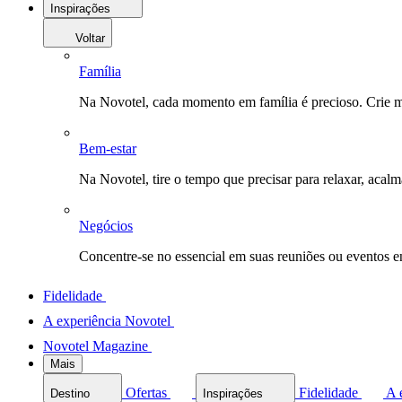
Inspirações
Voltar
Família
Na Novotel, cada momento em família é precioso. Crie 
Bem-estar
Na Novotel, tire o tempo que precisar para relaxar, acal
Negócios
Concentre-se no essencial em suas reuniões ou eventos 
Fidelidade
A experiência Novotel
Novotel Magazine
Mais
Ofertas
Fidelidade
A 
Destino
Inspirações