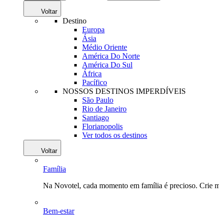
Voltar
Destino
Europa
Ásia
Médio Oriente
América Do Norte
América Do Sul
África
Pacífico
NOSSOS DESTINOS IMPERDÍVEIS
São Paulo
Rio de Janeiro
Santiago
Florianopolis
Ver todos os destinos
Voltar
Família
Na Novotel, cada momento em família é precioso. Crie 
Bem-estar