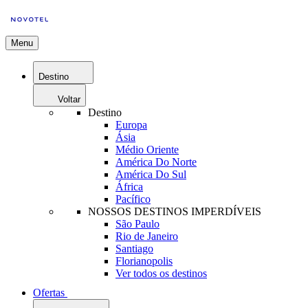
Menu
Destino
Voltar
Destino
Europa
Ásia
Médio Oriente
América Do Norte
América Do Sul
África
Pacífico
NOSSOS DESTINOS IMPERDÍVEIS
São Paulo
Rio de Janeiro
Santiago
Florianopolis
Ver todos os destinos
Ofertas