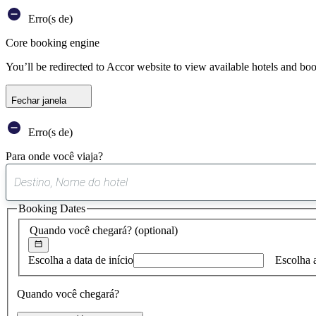
Erro(s de)
Core booking engine
You’ll be redirected to Accor website to view available hotels and bo
Fechar janela
Erro(s de)
Para onde você viaja?
Booking Dates
Quando você chegará?
(optional)
Escolha a data de início
Escolha 
Quando você chegará?