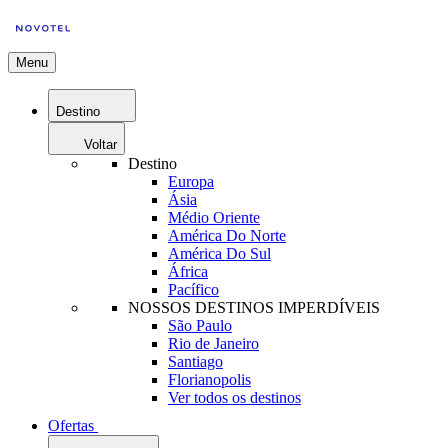
Menu
Destino
Voltar
Destino
Europa
Ásia
Médio Oriente
América Do Norte
América Do Sul
África
Pacífico
NOSSOS DESTINOS IMPERDÍVEIS
São Paulo
Rio de Janeiro
Santiago
Florianopolis
Ver todos os destinos
Ofertas