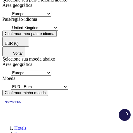
Área geográfica
País/região-idioma
Confirmar meu país e idioma
EUR
(€)
Voltar
Selecione sua moeda abaixo
Área geográfica
Moeda
Confirmar minha moeda
Load
Hotels