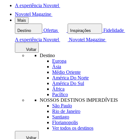
A experiência Novotel
Novotel Magazine
Mais
Ofertas
Fidelidade
Destino
Inspirações
A experiência Novotel
Novotel Magazine
Voltar
Destino
Europa
Ásia
Médio Oriente
América Do Norte
América Do Sul
África
Pacífico
NOSSOS DESTINOS IMPERDÍVEIS
São Paulo
Rio de Janeiro
Santiago
Florianopolis
Ver todos os destinos
Voltar