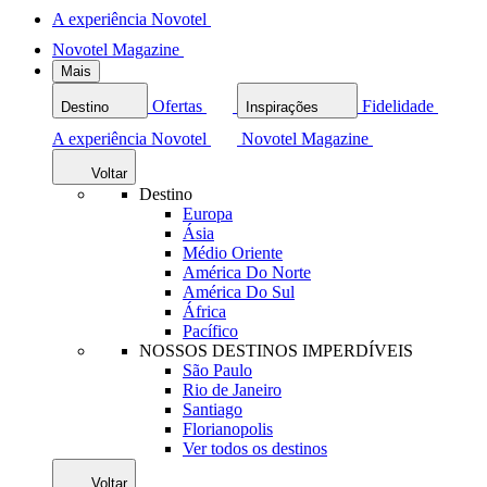
A experiência Novotel
Novotel Magazine
Mais
Ofertas
Fidelidade
Destino
Inspirações
A experiência Novotel
Novotel Magazine
Voltar
Destino
Europa
Ásia
Médio Oriente
América Do Norte
América Do Sul
África
Pacífico
NOSSOS DESTINOS IMPERDÍVEIS
São Paulo
Rio de Janeiro
Santiago
Florianopolis
Ver todos os destinos
Voltar