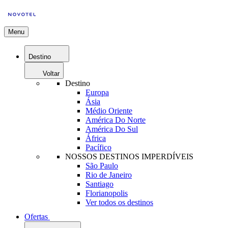
Menu
Destino
Voltar
Destino
Europa
Ásia
Médio Oriente
América Do Norte
América Do Sul
África
Pacífico
NOSSOS DESTINOS IMPERDÍVEIS
São Paulo
Rio de Janeiro
Santiago
Florianopolis
Ver todos os destinos
Ofertas