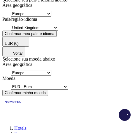
Área geográfica
País/região-idioma
Confirmar meu país e idioma
EUR
(€)
Voltar
Selecione sua moeda abaixo
Área geográfica
Moeda
Confirmar minha moeda
Load
Hotels