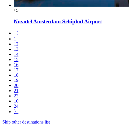
/ 5
Novotel Amsterdam Schiphol Airport
〈
1
12
13
14
15
16
17
18
19
20
21
22
10
24
〉
Skip other destinations list