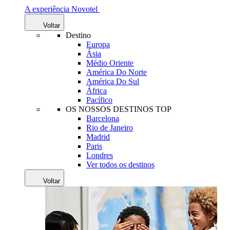
A experiência Novotel
Voltar
Destino
Europa
Ásia
Médio Oriente
América Do Norte
América Do Sul
África
Pacífico
OS NOSSOS DESTINOS TOP
Barcelona
Rio de Janeiro
Madrid
Paris
Londres
Ver todos os destinos
Voltar