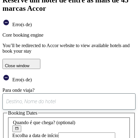
marcas Accor
Erro(s de)
Core booking engine
You’ll be redirected to Accor website to view available hotels and
book your stay
Close window
Erro(s de)
Para onde viaja?
0
sugestão
Booking Dates
encontrada
Quando é que chega?
(optional)
Escolha a data de início