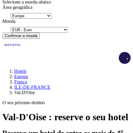
Selecione a moeda abaixo
Área geográfica
Moeda
Confirmar a moeda
Load
Hotels
Europa
França
ILE-DE-FRANCE
Val-D'Oise
O seu próximo destino
Val-D'Oise : reserve o seu hotel
Reserve um hotel de entre as mais de 45