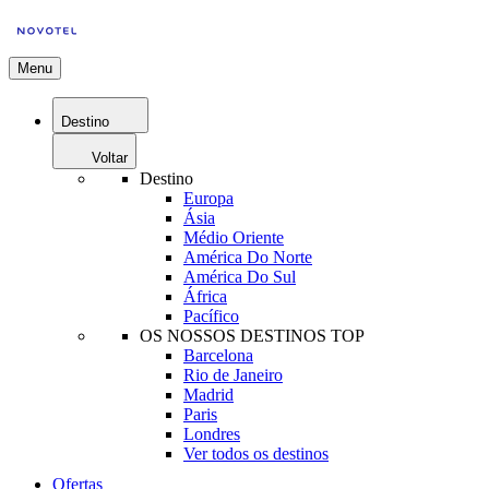
Menu
Destino
Voltar
Destino
Europa
Ásia
Médio Oriente
América Do Norte
América Do Sul
África
Pacífico
OS NOSSOS DESTINOS TOP
Barcelona
Rio de Janeiro
Madrid
Paris
Londres
Ver todos os destinos
Ofertas