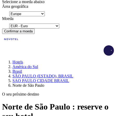
Selecione a moeda abaixo
Área geográfica
Moeda
Confirmar a moeda
Load
Hotels
América do Sul
Brasil
SÃO PAULO (ESTADO), BRASIL
SAO PAULO CIDADE BRASIL
Norte de São Paulo
O seu próximo destino
Norte de São Paulo : reserve o