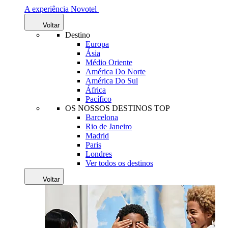
A experiência Novotel
Voltar
Destino
Europa
Ásia
Médio Oriente
América Do Norte
América Do Sul
África
Pacífico
OS NOSSOS DESTINOS TOP
Barcelona
Rio de Janeiro
Madrid
Paris
Londres
Ver todos os destinos
Voltar