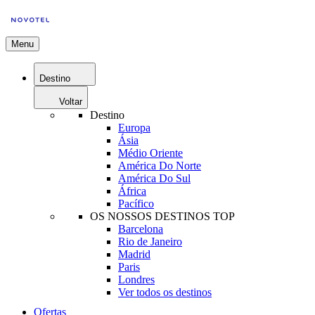
Menu
Destino
Voltar
Destino
Europa
Ásia
Médio Oriente
América Do Norte
América Do Sul
África
Pacífico
OS NOSSOS DESTINOS TOP
Barcelona
Rio de Janeiro
Madrid
Paris
Londres
Ver todos os destinos
Ofertas