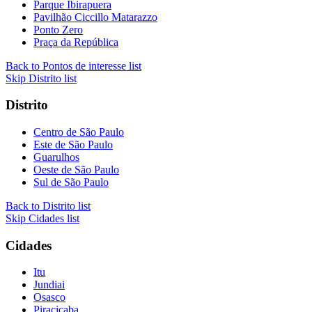
Parque Ibirapuera
Pavilhão Ciccillo Matarazzo
Ponto Zero
Praça da República
Back to Pontos de interesse list
Skip Distrito list
Distrito
Centro de São Paulo
Este de São Paulo
Guarulhos
Oeste de São Paulo
Sul de São Paulo
Back to Distrito list
Skip Cidades list
Cidades
Itu
Jundiai
Osasco
Piracicaba