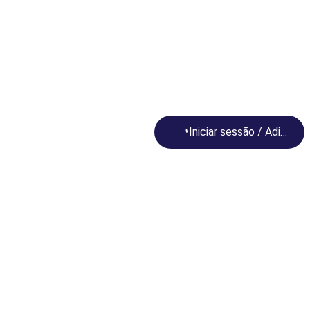
Loading...
Iniciar sessão / Adira