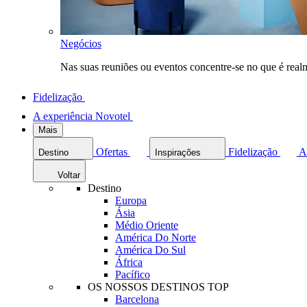
Negócios
Nas suas reuniões ou eventos concentre-se no que é rea
Fidelização
A experiência Novotel
Mais
Ofertas
Fidelização
A
Destino
Inspirações
Voltar
Destino
Europa
Ásia
Médio Oriente
América Do Norte
América Do Sul
África
Pacífico
OS NOSSOS DESTINOS TOP
Barcelona