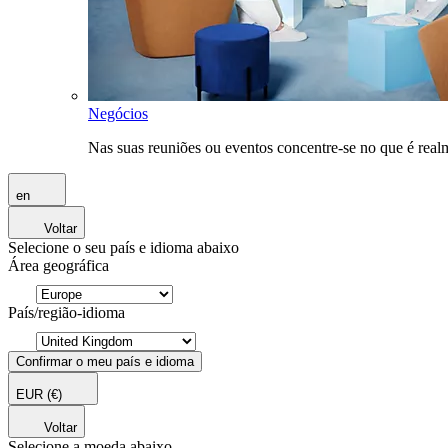
Negócios
Nas suas reuniões ou eventos concentre-se no que é rea
en
Voltar
Selecione o seu país e idioma abaixo
Área geográfica
País/região-idioma
Confirmar o meu país e idioma
EUR
(€)
Voltar
Selecione a moeda abaixo