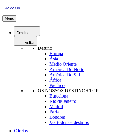
Menu
Destino
Voltar
Destino
Europa
Ásia
Médio Oriente
América Do Norte
América Do Sul
África
Pacífico
OS NOSSOS DESTINOS TOP
Barcelona
Rio de Janeiro
Madrid
Paris
Londres
Ver todos os destinos
Ofertas