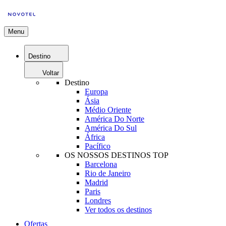
Menu
Destino
Voltar
Destino
Europa
Ásia
Médio Oriente
América Do Norte
América Do Sul
África
Pacífico
OS NOSSOS DESTINOS TOP
Barcelona
Rio de Janeiro
Madrid
Paris
Londres
Ver todos os destinos
Ofertas