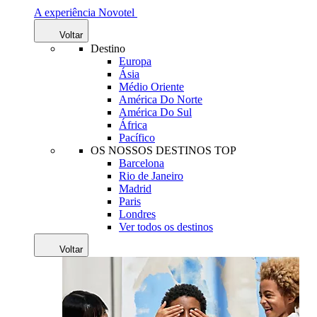
A experiência Novotel
Voltar
Destino
Europa
Ásia
Médio Oriente
América Do Norte
América Do Sul
África
Pacífico
OS NOSSOS DESTINOS TOP
Barcelona
Rio de Janeiro
Madrid
Paris
Londres
Ver todos os destinos
Voltar