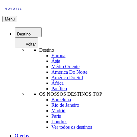
Menu
Destino
Voltar
Destino
Europa
Ásia
Médio Oriente
América Do Norte
América Do Sul
África
Pacífico
OS NOSSOS DESTINOS TOP
Barcelona
Rio de Janeiro
Madrid
Paris
Londres
Ver todos os destinos
Ofertas