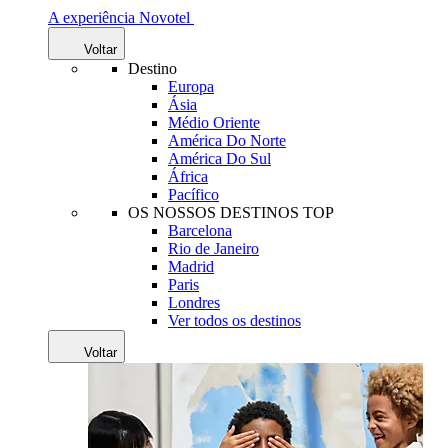
A experiência Novotel
Voltar
Destino
Europa
Ásia
Médio Oriente
América Do Norte
América Do Sul
África
Pacífico
OS NOSSOS DESTINOS TOP
Barcelona
Rio de Janeiro
Madrid
Paris
Londres
Ver todos os destinos
Voltar