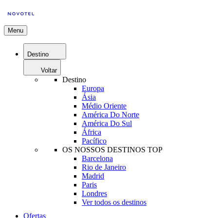
Menu
Destino
Voltar
Destino
Europa
Ásia
Médio Oriente
América Do Norte
América Do Sul
África
Pacífico
OS NOSSOS DESTINOS TOP
Barcelona
Rio de Janeiro
Madrid
Paris
Londres
Ver todos os destinos
Ofertas