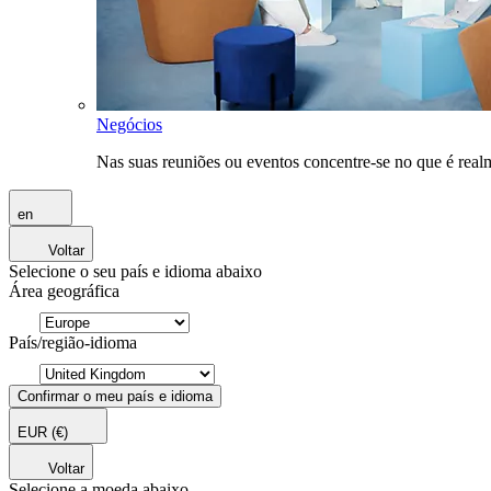
Negócios
Nas suas reuniões ou eventos concentre-se no que é rea
en
Voltar
Selecione o seu país e idioma abaixo
Área geográfica
País/região-idioma
Confirmar o meu país e idioma
EUR
(€)
Voltar
Selecione a moeda abaixo