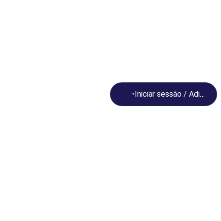
Loading...
Iniciar sessão / Adira