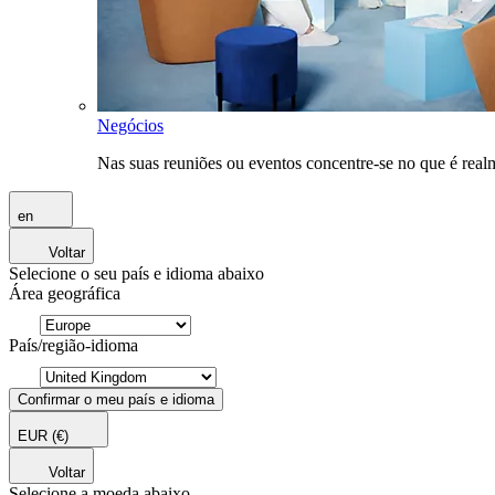
Negócios
Nas suas reuniões ou eventos concentre-se no que é rea
en
Voltar
Selecione o seu país e idioma abaixo
Área geográfica
País/região-idioma
Confirmar o meu país e idioma
EUR
(€)
Voltar
Selecione a moeda abaixo