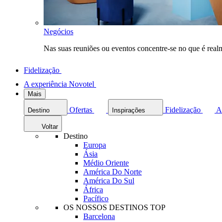
Negócios
Nas suas reuniões ou eventos concentre-se no que é rea
Fidelização
A experiência Novotel
Mais
Ofertas
Fidelização
A
Destino
Inspirações
Voltar
Destino
Europa
Ásia
Médio Oriente
América Do Norte
América Do Sul
África
Pacífico
OS NOSSOS DESTINOS TOP
Barcelona