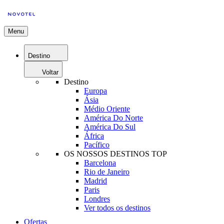
Menu
Destino
Voltar
Destino
Europa
Ásia
Médio Oriente
América Do Norte
América Do Sul
África
Pacífico
OS NOSSOS DESTINOS TOP
Barcelona
Rio de Janeiro
Madrid
Paris
Londres
Ver todos os destinos
Ofertas