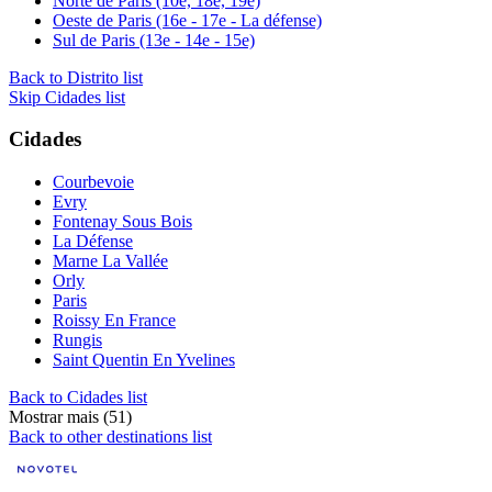
Norte de Paris (10e, 18e, 19e)
Oeste de Paris (16e - 17e - La défense)
Sul de Paris (13e - 14e - 15e)
Back to Distrito list
Skip Cidades list
Cidades
Courbevoie
Evry
Fontenay Sous Bois
La Défense
Marne La Vallée
Orly
Paris
Roissy En France
Rungis
Saint Quentin En Yvelines
Back to Cidades list
Mostrar mais (51)
Back to other destinations list