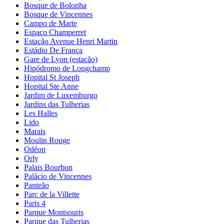
Bosque de Bolonha
Bosque de Vincennes
Campo de Marte
Espaço Champerret
Estação Avenue Henri Martin
Estádio De França
Gare de Lyon (estação)
Hipódromo de Longchamp
Hopital St Joseph
Hopital Ste Anne
Jardim de Luxemburgo
Jardins das Tulherias
Les Halles
Lido
Marais
Moulin Rouge
Odéon
Orly
Palais Bourbon
Palácio de Vincennes
Panteão
Parc de la Villette
Paris 4
Parque Montsouris
Parque das Tulherias