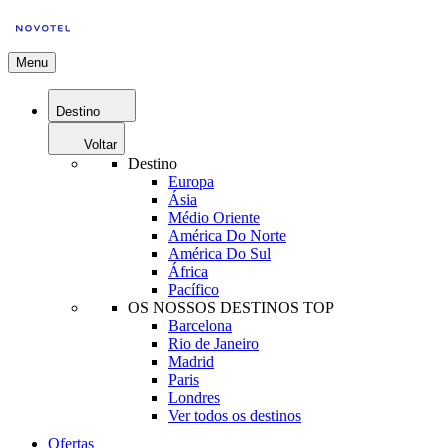
Menu
Destino
Voltar
Destino
Europa
Ásia
Médio Oriente
América Do Norte
América Do Sul
África
Pacífico
OS NOSSOS DESTINOS TOP
Barcelona
Rio de Janeiro
Madrid
Paris
Londres
Ver todos os destinos
Ofertas