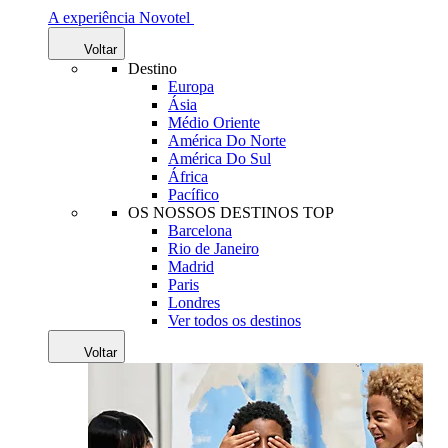
A experiência Novotel
Voltar
Destino
Europa
Ásia
Médio Oriente
América Do Norte
América Do Sul
África
Pacífico
OS NOSSOS DESTINOS TOP
Barcelona
Rio de Janeiro
Madrid
Paris
Londres
Ver todos os destinos
Voltar