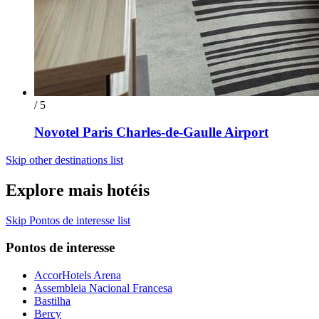
/ 5
Novotel Paris Charles-de-Gaulle Airport
Skip other destinations list
Explore mais hotéis
Skip Pontos de interesse list
Pontos de interesse
AccorHotels Arena
Assembleia Nacional Francesa
Bastilha
Bercy