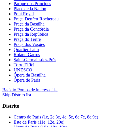
Parque dos Príncipes
Place de la Nation
Pont Royal
Praça Denfert Rochereau
Praça da Bastilha
Praça da Concórdia
Praça da República
Praça do Tertre
Praça dos Vosges
Quartier Latin
Roland Garros
Saint-Germain-des-Prés
Torre Eiffel
UNESCO
Ópera da Bastilha
Ópera de Paris
Back to Pontos de interesse list
Skip Distrito list
Distrito
Centro de Paris (1e, 2e,3e, 4e, 5e, 6e,7e, 8e,9e)
Este de Paris (11e, 12e, 20e)