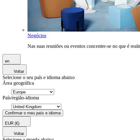
Negócios
Nas suas reuniões ou eventos concentre-se no que é rea
en
Voltar
Selecione o seu país e idioma abaixo
Área geográfica
País/região-idioma
Confirmar o meu país e idioma
EUR
(€)
Voltar
Selecione a moeda abaixo