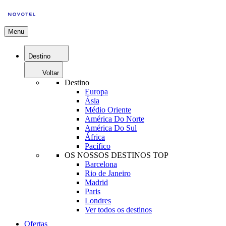
Menu
Destino
Voltar
Destino
Europa
Ásia
Médio Oriente
América Do Norte
América Do Sul
África
Pacífico
OS NOSSOS DESTINOS TOP
Barcelona
Rio de Janeiro
Madrid
Paris
Londres
Ver todos os destinos
Ofertas