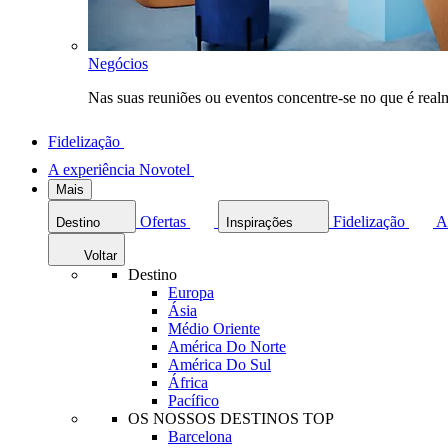
Negócios
Nas suas reuniões ou eventos concentre-se no que é rea
Fidelização
A experiência Novotel
Mais
Ofertas
Fidelização
A
Destino
Inspirações
Voltar
Destino
Europa
Ásia
Médio Oriente
América Do Norte
América Do Sul
África
Pacífico
OS NOSSOS DESTINOS TOP
Barcelona